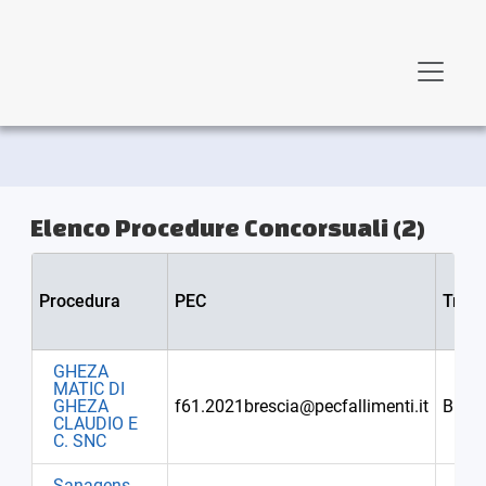
Elenco Procedure Concorsuali (2)
Procedura
PEC
Tribu
GHEZA
MATIC DI
GHEZA
f61.2021brescia@pecfallimenti.it
Bresc
CLAUDIO E
C. SNC
Sanagens